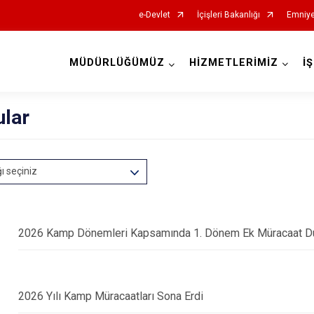
e-Devlet
İçişleri Bakanlığı
Emniye
MÜDÜRLÜĞÜMÜZ
HİZMETLERİMİZ
İ
ular
ğı seçiniz
2026 Kamp Dönemleri Kapsamında 1. Dönem Ek Müracaat D
2026 Yılı Kamp Müracaatları Sona Erdi