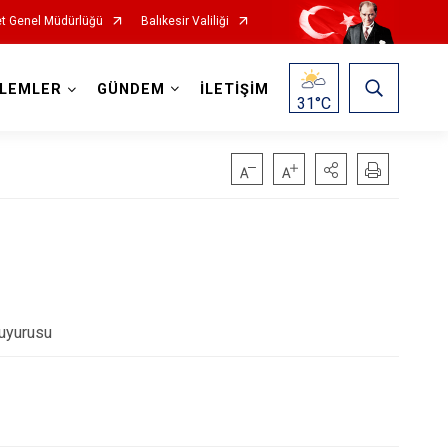
t Genel Müdürlüğü
Balıkesir Valiliği
ŞLEMLER
GÜNDEM
İLETİŞİM
31
°C
uyurusu