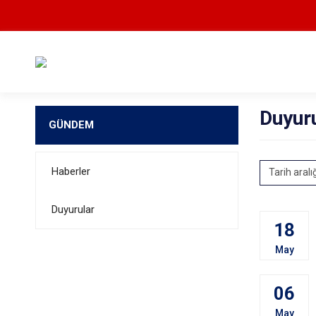
Duyur
GÜNDEM
Haberler
Tarih aralı
Duyurular
18
May
06
May